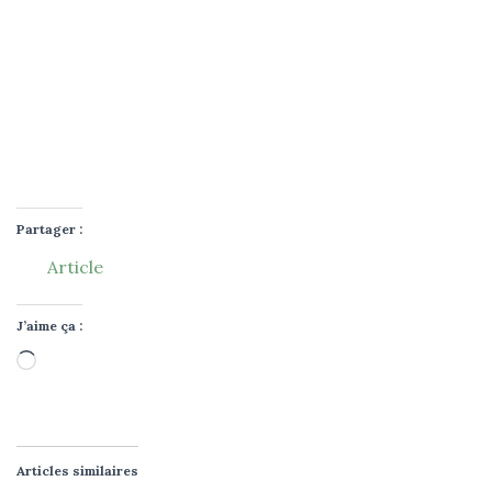
jamais cédée 
ni revendue. En vo
Je hais les spams : votre adresse email ne sera 
commerciales, 
podcasts et autres 
conseils pour 
vous aider à mieux vivre 
votre
ce qui 
peut vous y aider 
directement ou 
indirectement. 
Voir mentions légales 
Partager :
Article
J’aime ça :
Chargement…
Articles similaires