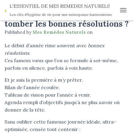
L'ESSENTIEL DE MES REMEDES NATURELS
Vous êtes libre de recevoir gratuitement le Quizz
Et si, cette année, vous laissiez
Les clés d'hygiène de vie pour une ménopause harmonieuse
OUVR
"
Comprendre les systèmes impactés par le ménopause
tomber les bonnes résolutions ?
et les rééquilibrez naturellement"
Published by
Mes Remèdes Naturels
on
Le début d’année rime souvent avec
bonnes
résolutions
.
Ces fameux vœux que l’on se formule à soi-même,
parfois en silence, parfois à voix haute.
TÉLÉCHARGEZ
Et je suis la première à m’y prêter.
Bilan de l’année écoulée.
Tableau de vision pour l’année à venir.
Agenda rempli d’objectifs jusqu’à ne plus savoir où
donner de la tête.
Sans oublier cette fameuse journée idéale, ultra-
optimisée, censée tout contenir :