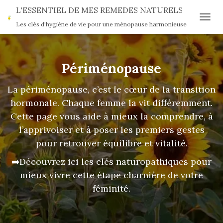
L'ESSENTIEL DE MES REMEDES NATURELS
Les clés d'hygiène de vie pour une ménopause harmonieuse
OUVR
Périménopause
La périménopause, c’est le cœur de la transition
hormonale. Chaque femme la vit différemment.
Cette page vous aide à mieux la comprendre, à
l’apprivoiser et à poser les premiers gestes
pour retrouver équilibre et vitalité.
➡️Découvrez ici les clés naturopathiques pour
mieux vivre cette étape charnière de votre
féminité.