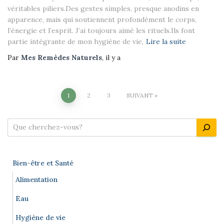
véritables piliers.Des gestes simples, presque anodins en
apparence, mais qui soutiennent profondément le corps,
l’énergie et l’esprit. J’ai toujours aimé les rituels.Ils font
partie intégrante de mon hygiène de vie,
Lire la suite
Par
Mes Remèdes Naturels
, il y a
Pagination
1
2
3
SUIVANT
des
R
e
publications
c
h
Bien-être et Santé
e
r
Alimentation
c
Eau
h
e
Hygiène de vie
r