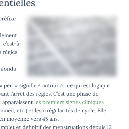
entielles
 préfixe
alement
 c’est-à-
s règles
onfondu
 peri » signifie « autour »., ce qui est logique
ant l’arrêt des règles. C’est une phase de
ù apparaissent
les premiers signes cliniques
eil, etc.) et les irrégularités de cycle. Elle
en moyenne vers 45 ans.
omplet et définitif des menstruations depuis 12