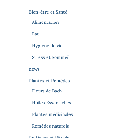
c
h
Bien-être et Santé
e
r
Alimentation
c
Eau
h
e
Hygiène de vie
r
Stress et Sommeil
news
Plantes et Remèdes
Fleurs de Bach
Huiles Essentielles
Plantes médicinales
Remèdes naturels
Pratiques et Rituels