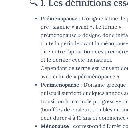
🔍 1. Les définitions ess
Préménopause
: D’origine latine, le
pré- signifie « avant ». Le terme «
préménopause » désigne donc initi
toute la période avant la ménopause,
dire entre l’apparition des première
et le dernier cycle menstruel.
Cependant ce terme est souvent c
avec celui de « périménopause ».
Périménopause
: D’origine grecque «
puisqu’il survient quelques années av
transition hormonale progressive o
(bouffées de chaleur, troubles du somm
peut durer 4 à 10 ans et commence 
Ménopause
: correspond à l’arrêt c