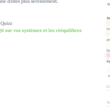
ne d’elles plus sereinement.
ag
A
 Quizz
i
 sur vos systèmes et les rééquilibrez
pe
bi
éq
r