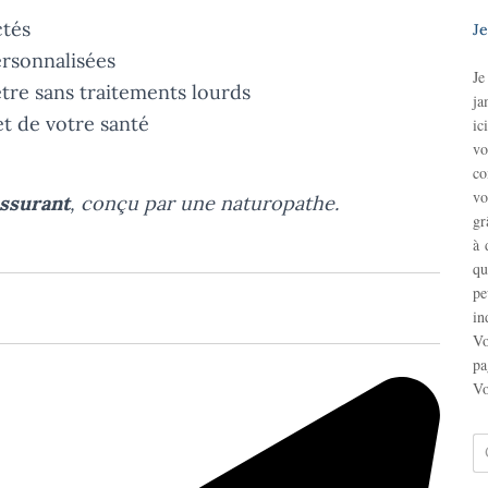
ctés
Je
rsonnalisées
Je
tre sans traitements lourds
ja
t de votre santé
ici
vo
co
vo
assurant
, conçu par une naturopathe.
gr
à 
qu
p
in
Vo
pa
Vo
R
e