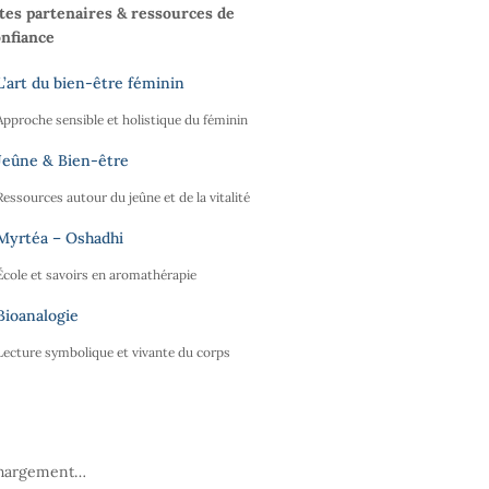
tes partenaires & ressources de
onfiance
L’art du bien-être féminin
Approche sensible et holistique du féminin
Jeûne & Bien-être
Ressources autour du jeûne et de la vitalité
Myrtéa – Oshadhi
École et savoirs en aromathérapie
Bioanalogie
Lecture symbolique et vivante du corps
hargement…