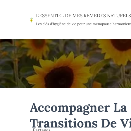
L'ESSENTIEL DE MES REMEDES NATURELS
Les clés d'hygiène de vie pour une ménopause harmonieu
Accompagner La
Transitions De V
0
Partages