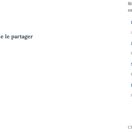
Si
c
de le partager
C