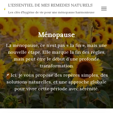
L'ESSENTIEL DE MES REMEDES NATURELS
Les clés d'hygiène de vie pour une ménopause harmonieuse
OUVR
Ménopause
La ménopause, ce n’est pas « la fin », mais une
nouvelle étape. Elle marque la fin des règles,
mais peut être le début d’une profonde
transformation.
📌 Ici, je vous propose des repères simples, des
solutions naturelles, et une approche globale
pour vivre cette période avec sérénité.