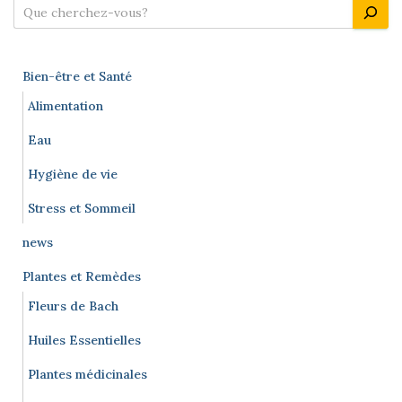
des
R
e
publications
c
h
Bien-être et Santé
e
r
Alimentation
c
Eau
h
e
Hygiène de vie
r
Stress et Sommeil
news
Plantes et Remèdes
Fleurs de Bach
Huiles Essentielles
Plantes médicinales